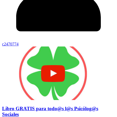
c2470774
Libro GRATIS para todo@s l@s Psicólog@s
Sociales