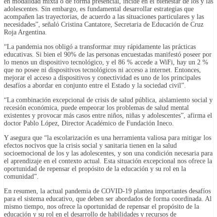
en modalidad mixta o de forma presencial, incide en el bienestar de los y las
adolescentes. Sin embargo, es fundamental desarrollar estrategias que
acompañen las trayectorias, de acuerdo a las situaciones particulares y las
necesidades”, señaló Cristina Cantatore, Secretaria de Educación de Cruz
Roja Argentina.
“La pandemia nos obligó a transformar muy rápidamente las prácticas
educativas. Si bien el 90% de las personas encuestadas manifestó poseer por
lo menos un dispositivo tecnológico, y el 86 % accede a WiFi, hay un 2 %
que no posee ni dispositivos tecnológicos ni acceso a internet. Entonces,
mejorar el acceso a dispositivos y conectividad es uno de los principales
desafíos a abordar en conjunto entre el Estado y la sociedad civil”.
“La combinación excepcional de crisis de salud pública, aislamiento social y
recesión económica, puede empeorar los problemas de salud mental
existentes y provocar más casos entre niños, niñas y adolescentes”, afirma el
doctor Pablo López, Director Académico de Fundación Ineco.
Y asegura que “la escolarización es una herramienta valiosa para mitigar los
efectos nocivos que la crisis social y sanitaria tienen en la salud
socioemocional de los y las adolescentes, y son una condición necesaria para
el aprendizaje en el contexto actual. Esta situación excepcional nos ofrece la
oportunidad de repensar el propósito de la educación y su rol en la
comunidad”.
En resumen, la actual pandemia de COVID-19 plantea importantes desafíos
para el sistema educativo, que deben ser abordados de forma coordinada. Al
mismo tiempo, nos ofrece la oportunidad de repensar el propósito de la
educación y su rol en el desarrollo de habilidades y recursos de