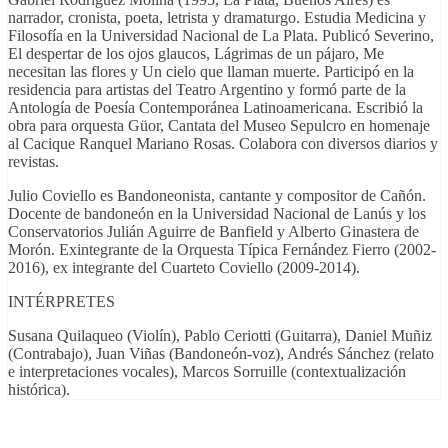
narrador, cronista, poeta, letrista y dramaturgo. Estudia Medicina y
Filosofía en la Universidad Nacional de La Plata. Publicó Severino,
El despertar de los ojos glaucos, Lágrimas de un pájaro, Me
necesitan las flores y Un cielo que llaman muerte. Participó en la
residencia para artistas del Teatro Argentino y formó parte de la
Antología de Poesía Contemporánea Latinoamericana. Escribió la
obra para orquesta Güor, Cantata del Museo Sepulcro en homenaje
al Cacique Ranquel Mariano Rosas. Colabora con diversos diarios y
revistas.
Julio Coviello es Bandoneonista, cantante y compositor de Cañón.
Docente de bandoneón en la Universidad Nacional de Lanús y los
Conservatorios Julián Aguirre de Banfield y Alberto Ginastera de
Morón. Exintegrante de la Orquesta Típica Fernández Fierro (2002-
2016), ex integrante del Cuarteto Coviello (2009-2014).
INTÉRPRETES
Susana Quilaqueo (Violín), Pablo Ceriotti (Guitarra), Daniel Muñiz
(Contrabajo), Juan Viñas (Bandoneón-voz), Andrés Sánchez (relato
e interpretaciones vocales), Marcos Sorruille (contextualización
histórica).