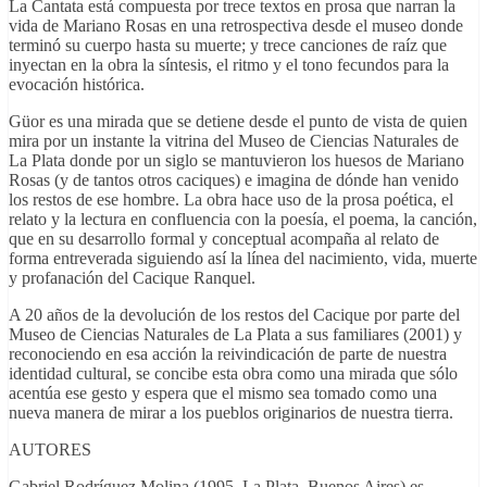
La Cantata está compuesta por trece textos en prosa que narran la
vida de Mariano Rosas en una retrospectiva desde el museo donde
terminó su cuerpo hasta su muerte; y trece canciones de raíz que
inyectan en la obra la síntesis, el ritmo y el tono fecundos para la
evocación histórica.
Güor es una mirada que se detiene desde el punto de vista de quien
mira por un instante la vitrina del Museo de Ciencias Naturales de
La Plata donde por un siglo se mantuvieron los huesos de Mariano
Rosas (y de tantos otros caciques) e imagina de dónde han venido
los restos de ese hombre. La obra hace uso de la prosa poética, el
relato y la lectura en confluencia con la poesía, el poema, la canción,
que en su desarrollo formal y conceptual acompaña al relato de
forma entreverada siguiendo así la línea del nacimiento, vida, muerte
y profanación del Cacique Ranquel.
A 20 años de la devolución de los restos del Cacique por parte del
Museo de Ciencias Naturales de La Plata a sus familiares (2001) y
reconociendo en esa acción la reivindicación de parte de nuestra
identidad cultural, se concibe esta obra como una mirada que sólo
acentúa ese gesto y espera que el mismo sea tomado como una
nueva manera de mirar a los pueblos originarios de nuestra tierra.
AUTORES
Gabriel Rodríguez Molina (1995, La Plata, Buenos Aires) es