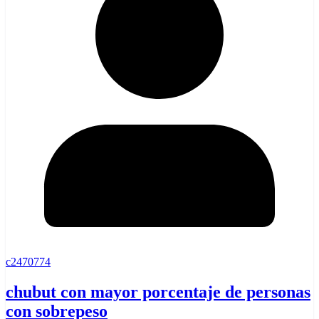
c2470774
chubut con mayor porcentaje de personas
con sobrepeso