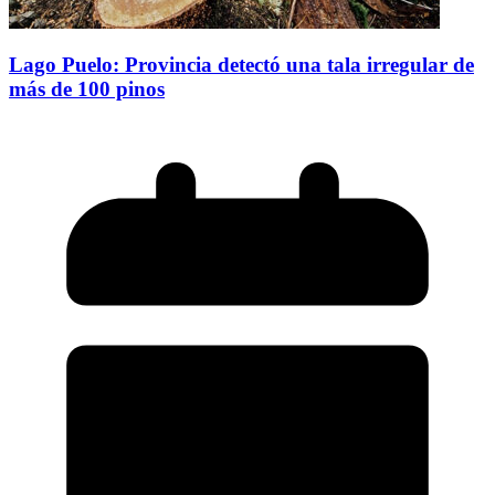
Lago Puelo: Provincia detectó una tala irregular de
más de 100 pinos