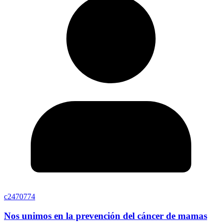
c2470774
Nos unimos en la prevención del cáncer de mamas