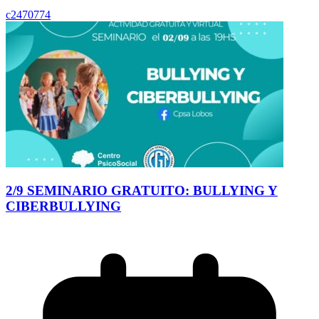
c2470774
2/9 SEMINARIO GRATUITO: BULLYING Y
CIBERBULLYING