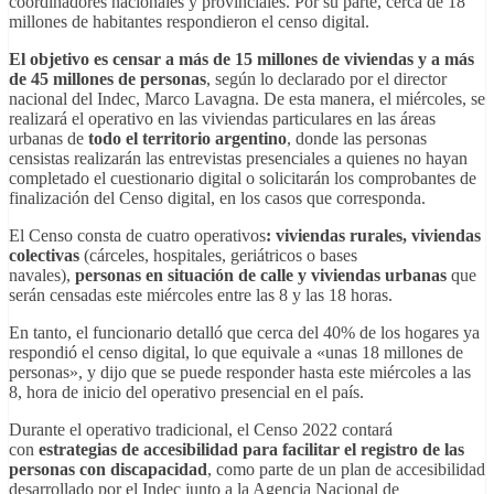
coordinadores nacionales y provinciales. Por su parte, cerca de 18
millones de habitantes respondieron el censo digital.
El objetivo es censar a más de 15 millones de viviendas y a más
de 45 millones de personas
, según lo declarado por el director
nacional del Indec, Marco Lavagna. De esta manera, el miércoles, se
realizará el operativo en las viviendas particulares en las áreas
urbanas de
todo el territorio argentino
, donde las personas
censistas realizarán las entrevistas presenciales a quienes no hayan
completado el cuestionario digital o solicitarán los comprobantes de
finalización del Censo digital, en los casos que corresponda.
El Censo consta de cuatro operativos
: viviendas rurales, viviendas
colectivas
(cárceles, hospitales, geriátricos o bases
navales),
personas en situación de calle y viviendas urbanas
que
serán censadas este miércoles entre las 8 y las 18 horas.
En tanto, el funcionario detalló que cerca del 40% de los hogares ya
respondió el censo digital, lo que equivale a «unas 18 millones de
personas», y dijo que se puede responder hasta este miércoles a las
8, hora de inicio del operativo presencial en el país.
Durante el operativo tradicional, el Censo 2022 contará
con
estrategias de accesibilidad para facilitar el registro de las
personas con discapacidad
, como parte de un plan de accesibilidad
desarrollado por el Indec junto a la Agencia Nacional de