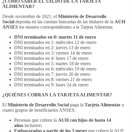
¿CÓMO SABER EL SALDO DE LA TARJETA
ALIMENTAR?
Desde noviembre de 2021, el
Ministerio de Desarrollo
Social
deposita en las cuentas bancarias de las titulares de la
AUH
ANSES
los montos correspondientes a la Tarjeta Alimentar.
DNI terminados en 0: martes 11 de enero
DNI terminados en 1: miércoles 12 de enero
DNI terminados en 2: jueves 13 de enero
DNI terminados en 3: viernes 14 de enero
DNI terminados en 4: lunes 17 de enero
DNI terminados en 5: martes 18 de enero
DNI terminados en 6: miércoles 19 de enero
DNI terminados en 7: jueves 20 de enero
DNI terminados en 8: viernes 21 de enero
DNI terminados en 9: lunes 24 de enero
¿QUIÉNES COBRAN LA TARJETA ALIMENTAR?
El
Ministerio de Desarrollo Social
paga la
Tarjeta Alimentar
a
cuatro grupos de beneficiarios ANSES:
Personas que cobren la
AUH con hijos de hasta 14
años
inclusive;
Embarazadas a partir de los 3 meses
que cobren la AUE