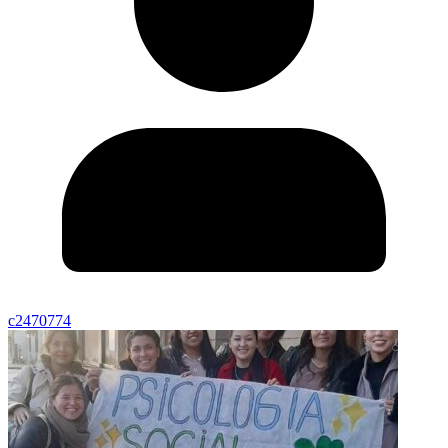
c2470774